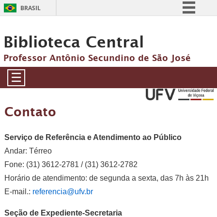
BRASIL
Simplifique!
Biblioteca Central
Comunica BR
Participe
Professor Antônio Secundino de São José
Acesso à informação
☰
Legislação
Canais
Contato
Serviço de Referência e Atendimento ao Público
Andar: Térreo
Fone: (31) 3612-2781 / (31) 3612-2782
Horário de atendimento: de segunda a sexta, das 7h às 21h
E-mail.:
referencia@ufv.br
Seção de Expediente-Secretaria