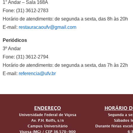
1° Andar – Sala 168A
Fone: (31) 3612-2783
Horário de atendimento: de segunda a sexta, das 8h às 20h
E-mail:
restauracaoufv@gmail.com
Periódicos
3º Andar
Fone: (31) 3612-2794
Horário de atendimento: de segunda a sexta, das 7h às 22h
E-mail:
referencia@ufv.br
ENDEREÇO
HORÁRIO D
Universidade Federal de Viçosa
Segunda a sex
Av. P.H. Rolfs, s/n
Sábados le
Campus Universitário
Durante férias escol
Viçosa (MG) / CEP 36.570-900
6: