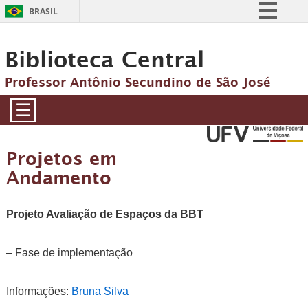
BRASIL
Simplifique!
Biblioteca Central
Comunica BR
Participe
Professor Antônio Secundino de São José
Acesso à informação
☰
Legislação
Canais
Projetos em
Andamento
Projeto Avaliação de Espaços da BBT
– Fase de implementação
Informações:
Bruna Silva