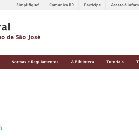
Simplifique!
Comunica BR
Participe
Acesso à infor
ral
no de São José
Normas e Regulamentos
A Biblioteca
Tutoriais
T
m