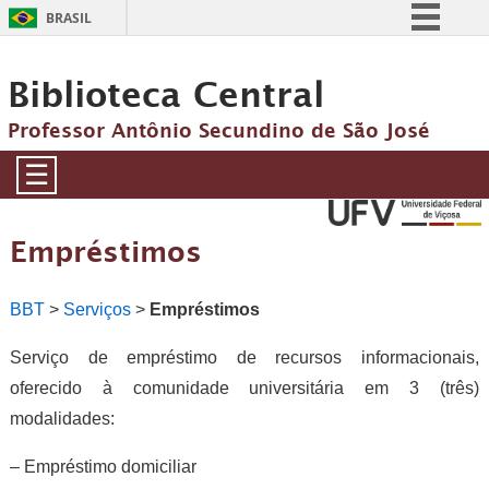
BRASIL
Simplifique!
Biblioteca Central
Comunica BR
Participe
Professor Antônio Secundino de São José
Acesso à informação
☰
Legislação
Canais
Empréstimos
BBT
>
Serviços
>
Empréstimos
Serviço de empréstimo de recursos informacionais,
oferecido à comunidade universitária em 3 (três)
modalidades:
– Empréstimo domiciliar