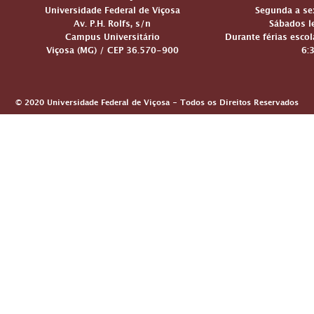
Universidade Federal de Viçosa
Segunda a sex
Av. P.H. Rolfs, s/n
Sábados le
Campus Universitário
Durante férias escol
Viçosa (MG) / CEP 36.570-900
6:
© 2020 Universidade Federal de Viçosa - Todos os Direitos Reservados