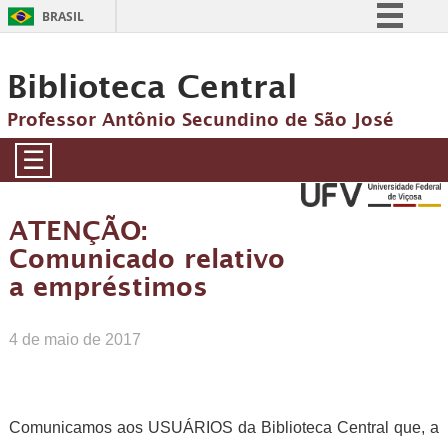
BRASIL
Simplifique!
Biblioteca Central
Comunica BR
Participe
Professor Antônio Secundino de São José
Acesso à informação
☰
Legislação
Canais
ATENÇÃO:
Comunicado relativo
a empréstimos
4 de maio de 2017
Comunicamos aos USUÁRIOS da Biblioteca Central que, a