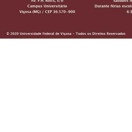
Av. P.H. Rolfs, s/n
Sábados le
Campus Universitário
Durante férias escol
Viçosa (MG) / CEP 36.570-900
6:
© 2020 Universidade Federal de Viçosa - Todos os Direitos Reservados