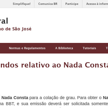
Simplifique!
Comunica BR
Participe
Acesso à infor
ral
no de São José
Normas e Regulamentos
A Biblioteca
Tutoriais
T
ndos relativo ao Nada Const
e
Nada Consta
para a colação de grau. Para obter o
Na
a BBT, e sua emissão deverá ser solicitada somente