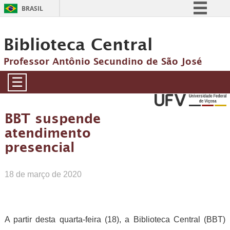
BRASIL
Simplifique!
Biblioteca Central
Comunica BR
Participe
Professor Antônio Secundino de São José
Acesso à informação
☰
Legislação
Canais
BBT suspende
atendimento
presencial
18 de março de 2020
A partir desta quarta-feira (18), a Biblioteca Central (BBT)