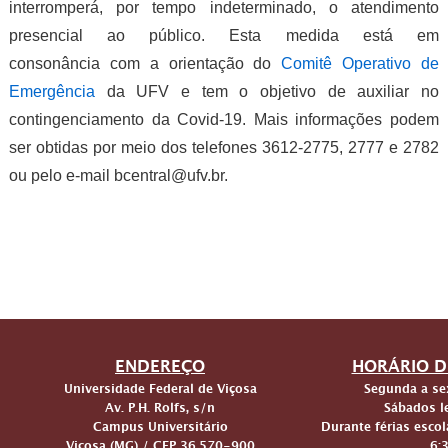
interromperá, por tempo indeterminado, o atendimento
presencial ao público. Esta medida está em
consonância com a orientação do
Comitê Operativo de
Emergência
da UFV e tem o objetivo de auxiliar no
contingenciamento da Covid-19. Mais informações podem
ser obtidas por meio dos telefones 3612-2775, 2777 e 2782
ou pelo e-mail bcentral@ufv.br.
ENDEREÇO
HORÁRIO D
Universidade Federal de Viçosa
Segunda a sex
Av. P.H. Rolfs, s/n
Sábados le
Campus Universitário
Durante férias escol