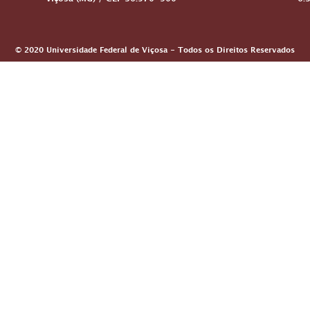
Viçosa (MG) / CEP 36.570-900
6:
© 2020 Universidade Federal de Viçosa - Todos os Direitos Reservados