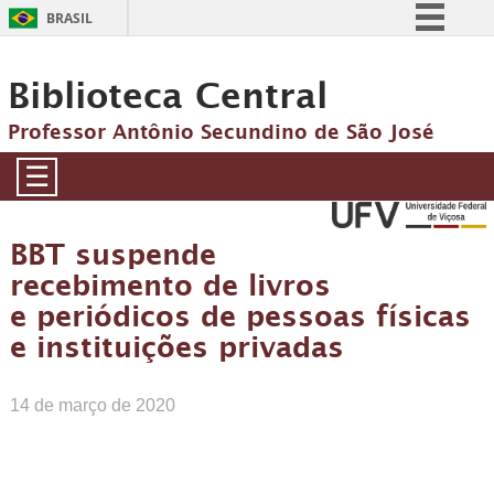
BRASIL
Simplifique!
Biblioteca Central
Comunica BR
Participe
Professor Antônio Secundino de São José
Acesso à informação
☰
Legislação
Canais
BBT suspende
recebimento de livros
e periódicos de pessoas físicas
e instituições privadas
14 de março de 2020