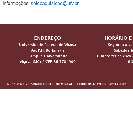
informações:
selecaquisicao@ufv.br
ENDEREÇO
HORÁRIO D
Universidade Federal de Viçosa
Segunda a sex
Av. P.H. Rolfs, s/n
Sábados le
Campus Universitário
Durante férias escol
Viçosa (MG) / CEP 36.570-900
6:
© 2020 Universidade Federal de Viçosa - Todos os Direitos Reservados