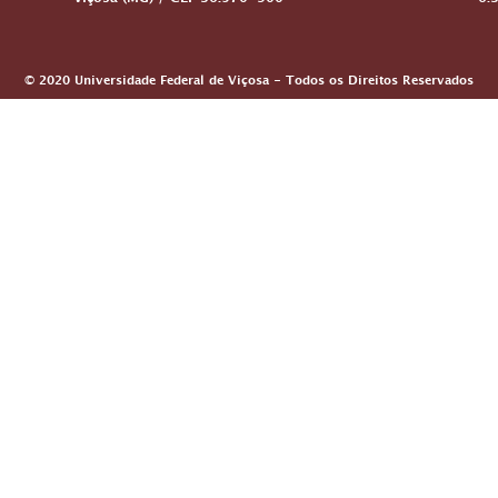
Viçosa (MG) / CEP 36.570-900
6:
© 2020 Universidade Federal de Viçosa - Todos os Direitos Reservados