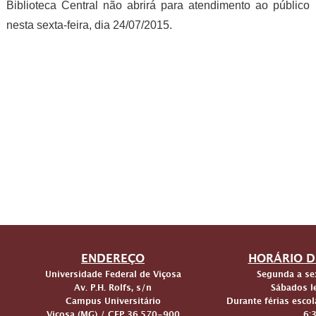
Biblioteca Central não abrirá para atendimento ao público
nesta sexta-feira, dia 24/07/2015.
ENDEREÇO
HORÁRIO D
Universidade Federal de Viçosa
Segunda a sex
Av. P.H. Rolfs, s/n
Sábados le
Campus Universitário
Durante férias escol