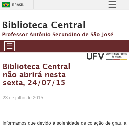
BRASIL
Simplifique!
Biblioteca Central
Comunica BR
Participe
Professor Antônio Secundino de São José
Acesso à informação
☰
Legislação
Canais
Biblioteca Central
não abrirá nesta
sexta, 24/07/15
23 de julho de 2015
Informamos que devido à solenidade de colação de grau, a