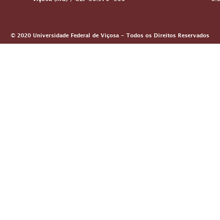
Viçosa (MG) / CEP 36.570-900
6:
© 2020 Universidade Federal de Viçosa - Todos os Direitos Reservados