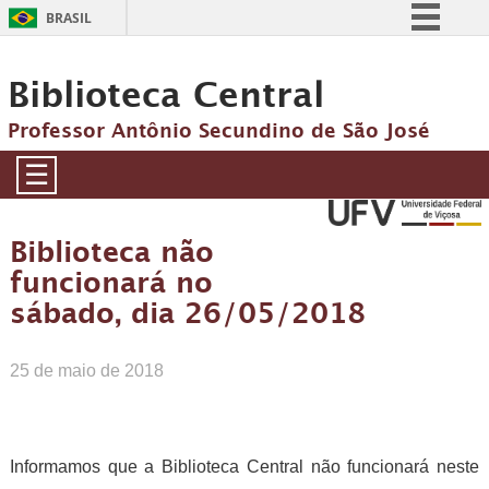
BRASIL
Simplifique!
Biblioteca Central
Comunica BR
Participe
Professor Antônio Secundino de São José
Acesso à informação
☰
Legislação
Canais
Biblioteca não
funcionará no
sábado, dia 26/05/2018
25 de maio de 2018
Informamos que a Biblioteca Central não funcionará neste