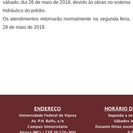
sábado, dia 26 de maio de 2018, devido às obras no sistema
hidráulico do prédio.
Os atendimentos retornarão normalmente na segunda feira,
28 de maio de 2018.
ENDEREÇO
HORÁRIO D
Universidade Federal de Viçosa
Segunda a sex
Av. P.H. Rolfs, s/n
Sábados le
Campus Universitário
Durante férias escol