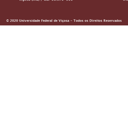
Viçosa (MG) / CEP 36.570-900
6:
© 2020 Universidade Federal de Viçosa - Todos os Direitos Reservados