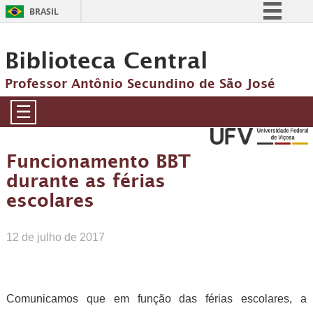
BRASIL
Simplifique!
Biblioteca Central
Comunica BR
Participe
Professor Antônio Secundino de São José
Acesso à informação
☰
Legislação
Canais
Funcionamento BBT
durante as férias
escolares
12 de julho de 2017
Comunicamos que em função das férias escolares, a