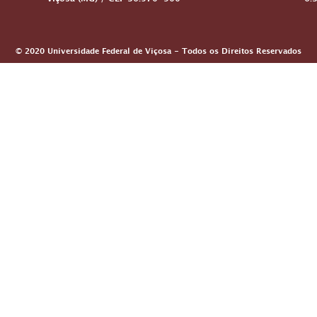
Viçosa (MG) / CEP 36.570-900
6:
© 2020 Universidade Federal de Viçosa - Todos os Direitos Reservados