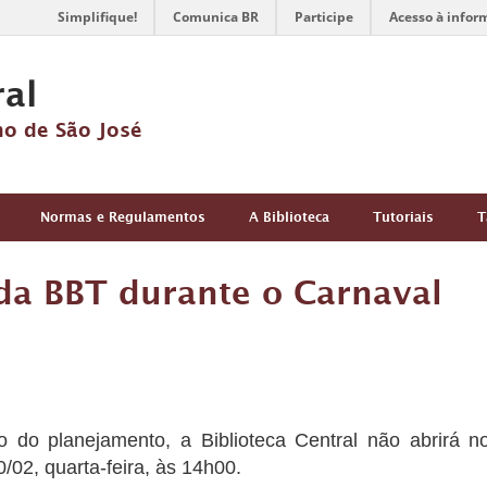
Simplifique!
Comunica BR
Participe
Acesso à infor
ral
no de São José
Normas e Regulamentos
A Biblioteca
Tutoriais
T
a BBT durante o Carnaval
io do planejamento, a Biblioteca Central não abrirá n
0/02, quarta-feira, às 14h00.