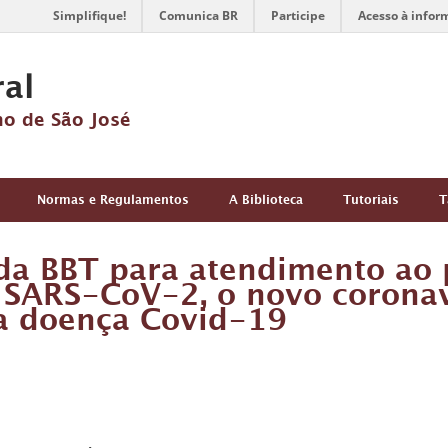
Simplifique!
Comunica BR
Participe
Acesso à infor
ral
no de São José
Normas e Regulamentos
A Biblioteca
Tutoriais
T
a BBT para atendimento ao p
SARS-CoV-2, o novo coronav
a doença Covid-19