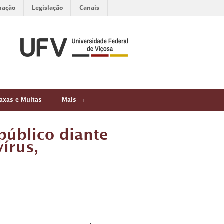
mação
Legislação
Canais
axas e Multas
Mais
úblico diante
írus,