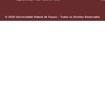
Viçosa (MG) / CEP 36.570-900
6:
© 2020 Universidade Federal de Viçosa - Todos os Direitos Reservados