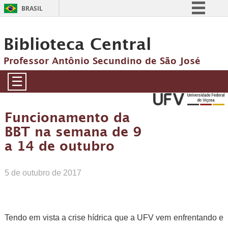
BRASIL
Simplifique!
Biblioteca Central
Comunica BR
Participe
Professor Antônio Secundino de São José
Acesso à informação
☰
Legislação
Canais
Funcionamento da
BBT na semana de 9
a 14 de outubro
5 de outubro de 2017
Tendo em vista a crise hídrica que a UFV vem enfrentando e