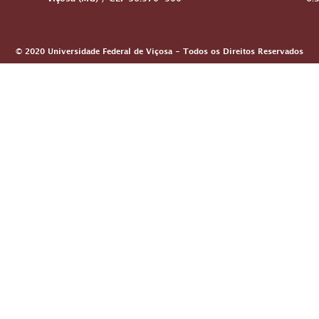
Viçosa (MG) / CEP 36.570-900
6:
© 2020 Universidade Federal de Viçosa - Todos os Direitos Reservados