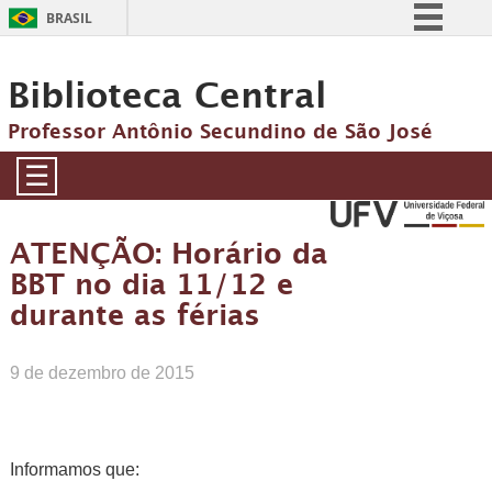
BRASIL
Simplifique!
Biblioteca Central
Comunica BR
Participe
Professor Antônio Secundino de São José
Acesso à informação
☰
Legislação
Canais
ATENÇÃO: Horário da
BBT no dia 11/12 e
durante as férias
9 de dezembro de 2015
Informamos que: