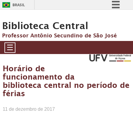
BRASIL
Simplifique!
Biblioteca Central
Comunica BR
Participe
Professor Antônio Secundino de São José
Acesso à informação
☰
Legislação
Canais
Horário de
funcionamento da
biblioteca central no período de
férias
11 de dezembro de 2017