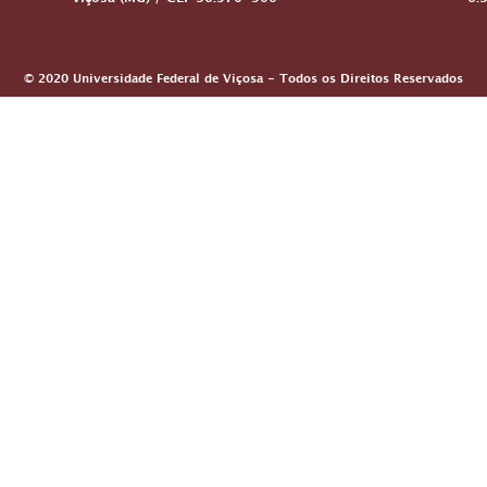
Viçosa (MG) / CEP 36.570-900
6:
© 2020 Universidade Federal de Viçosa - Todos os Direitos Reservados