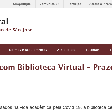
Simplifique!
Comunica BR
Participe
Acesso à infor
ral
no de São José
Normas e Regulamentos
A Biblioteca
Tutoriais
T
com Biblioteca Virtual – Praz
sados na vida acadêmica pela Covid-19, a biblioteca ce