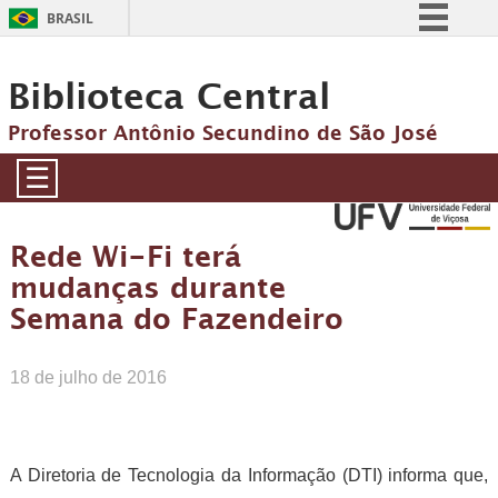
BRASIL
Simplifique!
Biblioteca Central
Comunica BR
Participe
Professor Antônio Secundino de São José
Acesso à informação
☰
Legislação
Canais
Rede Wi-Fi terá
mudanças durante
Semana do Fazendeiro
18 de julho de 2016
A Diretoria de Tecnologia da Informação (DTI) informa que,