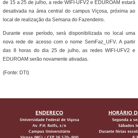
de 15 a 25 de julho, a rede WIFI-UFV2 e EDUROAM estará
desativada na área central do campus Viçosa, próxima ao
local de realização da Semana do Fazendeiro.
Durante esse período, será disponibilizada no local uma
nova rede de acesso com o nome SemFaz_UFV. A partir
das 8 horas do dia 25 de julho, as redes WIFI-UFV2 e
EDUROAM serão novamente ativadas.
(Fonte: DTI)
ENDEREÇO
HORÁRIO D
Universidade Federal de Viçosa
Segunda a sex
Av. P.H. Rolfs, s/n
Sábados le
Campus Universitário
Durante férias escol