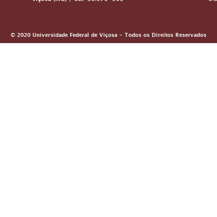
Viçosa (MG) / CEP 36.570-900
6:
© 2020 Universidade Federal de Viçosa - Todos os Direitos Reservados