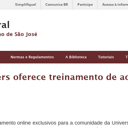
Simplifique!
Comunica BR
Participe
Acesso à infor
ral
no de São José
Normas e Regulamentos
A Biblioteca
Tutoriais
T
s oferece treinamento de a
amento online exclusivos para a comunidade da Univers