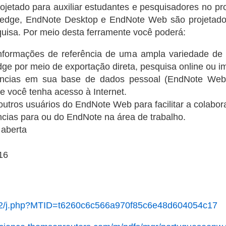
ojetado para auxiliar estudantes e pesquisadores no pr
ledge, EndNote Desktop e EndNote Web são projetados
quisa. Por meio desta ferramente você poderá:
, informações de referência de uma ampla variedade de
e por meio de exportação direta, pesquisa online ou im
ências em sua base de dados pessoal (EndNote Web L
e você tenha acesso à Internet.
outros usuários do EndNote Web para facilitar a colabor
ências para ou do EndNote na área de trabalho.
 aberta
16
lr/k2/j.php?MTID=t6260c6c566a970f85c6e48d604054c17