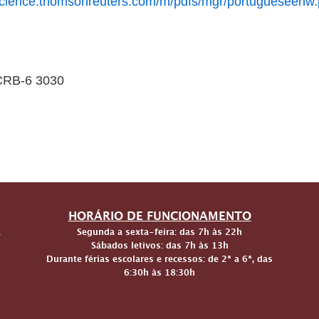
-science.thomsonreuters.com/m/pdfs/mgr/portugueseenw.
 CRB-6 3030
HORÁRIO DE FUNCIONAMENTO
a
Segunda a sexta-feira: das 7h às 22h
Sábados letivos: das 7h às 13h
Durante férias escolares e recessos: de 2ª a 6ª, das
6:30h às 18:30h