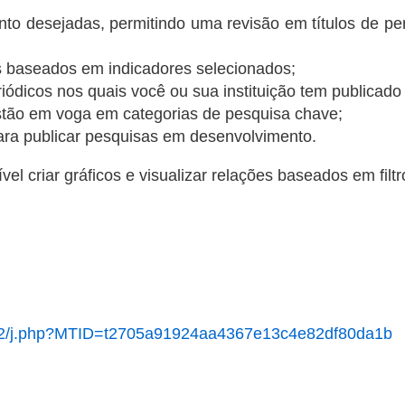
nto desejadas, permitindo uma revisão em títulos de pe
s baseados em indicadores selecionados;
ódicos nos quais você ou sua instituição tem publicado
stão em voga em categorias de pesquisa chave;
 para publicar pesquisas em desenvolvimento.
ível criar gráficos e visualizar relações baseados em filt
lr/k2/j.php?MTID=t2705a91924aa4367e13c4e82df80da1b