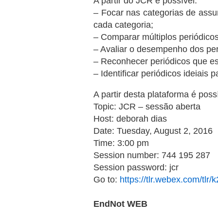
A partir do JCR é possível:
– Focar nas categorias de assu
cada categoria;
– Comparar múltiplos periódico
– Avaliar o desempenho dos peri
– Reconhecer periódicos que e
– Identificar periódicos ideiais
A partir desta plataforma é poss
Topic: JCR – sessão aberta
Host: deborah dias
Date: Tuesday, August 2, 2016
Time: 3:00 pm
Session number: 744 195 287
Session password: jcr
Go to:
https://tlr.webex.com/t
EndNot WEB