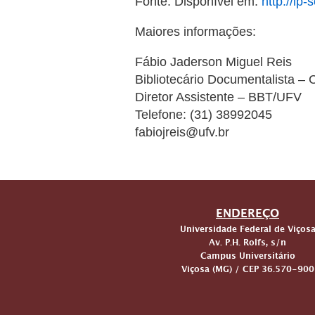
Fonte: Disponível em:
http://ip
Maiores informações:
Fábio Jaderson Miguel Reis
Bibliotecário Documentalista –
Diretor Assistente – BBT/UFV
Telefone: (31) 38992045
fabiojreis@ufv.br
ENDEREÇO
Universidade Federal de Viços
Av. P.H. Rolfs, s/n
Campus Universitário
Viçosa (MG) / CEP 36.570-900