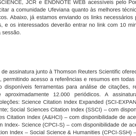
CIENCE, JCR e ENDNOTE WEB acessíveis pelo Porta
citar a comunidade Ufeviana quanto às melhores técni
cos. Abaixo, já estamos enviando os links necessário
s, e os interessados deverão entrar no link com 10 mi
a sessão.
 de assinatura junto à Thomson Reuters Scientific ofere
 permitindo acesso a referências e resumos em todas
disponíveis ferramentas para análise de citações, ref
bre aproximadamente 12.000 periódicos. A assinatu
 coleções: Science Citation Index Expanded (SCI-EXPA
te; Social Sciences Citation Index (SSCI) – com dispo
ies Citation Index (A&HCI) – com disponibilidade de ac
n Index- Science (CPCI-S) – com disponibilidade de a
tion Index – Social Science & Humanities (CPCI-SSH) –