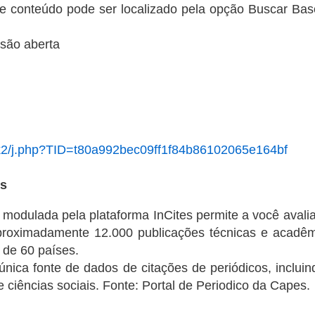
e conteúdo pode ser localizado pela opção Buscar Base
são aberta
lr/k2/j.php?TID=t80a992bec09ff1f84b86102065e164bf
ts
s modulada pela plataforma InCites permite a você avali
proximadamente 12.000 publicações técnicas e acadê
 de 60 países.
única fonte de dados de citações de periódicos, incluin
e ciências sociais. Fonte: Portal de Periodico da Capes.