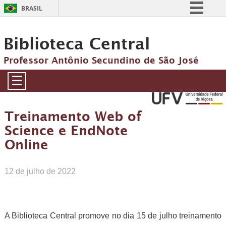
BRASIL
Simplifique!
Biblioteca Central
Comunica BR
Participe
Professor Antônio Secundino de São José
Acesso à informação
☰
Legislação
Canais
Treinamento Web of
Science e EndNote
Online
12 de julho de 2022
A Biblioteca Central promove no dia 15 de julho treinamento