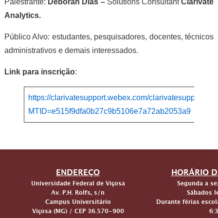
Palestrante:
Deborah Dias –
Solutions Consultant
Clarivate
Analytics.
Público Alvo: estudantes, pesquisadores, docentes, técnicos
administrativos e demais interessados.
Link para inscrição
:
https://clarivatesupport.webex.com/clarivatesupport/on
MTID=e515f9dfa0b27c9b5106e7a72ab2053a9
ENDEREÇO
HORÁRIO D
Universidade Federal de Viçosa
Segunda a sex
Av. P.H. Rolfs, s/n
Sábados le
Campus Universitário
Durante férias escol
Viçosa (MG) / CEP 36.570-900
6: