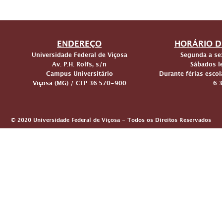
ENDEREÇO
HORÁRIO D
Universidade Federal de Viçosa
Segunda a sex
Av. P.H. Rolfs, s/n
Sábados le
Campus Universitário
Durante férias escol
Viçosa (MG) / CEP 36.570-900
6:
© 2020 Universidade Federal de Viçosa - Todos os Direitos Reservados