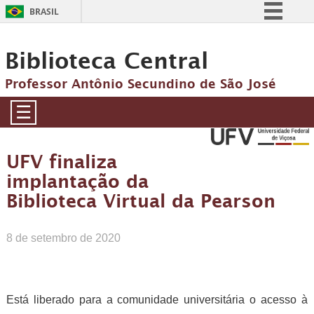
BRASIL
Simplifique!
Biblioteca Central
Comunica BR
Participe
Professor Antônio Secundino de São José
Acesso à informação
☰
Legislação
Canais
UFV finaliza
implantação da
Biblioteca Virtual da Pearson
8 de setembro de 2020
Está liberado para a comunidade universitária o acesso à