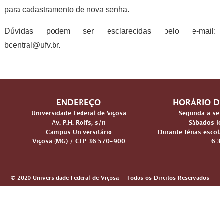
para cadastramento de nova senha.
Dúvidas podem ser esclarecidas pelo e-mail:
bcentral@ufv.br.
ENDEREÇO
HORÁRIO D
Universidade Federal de Viçosa
Segunda a sex
Av. P.H. Rolfs, s/n
Sábados le
Campus Universitário
Durante férias escol
Viçosa (MG) / CEP 36.570-900
6:
© 2020 Universidade Federal de Viçosa - Todos os Direitos Reservados